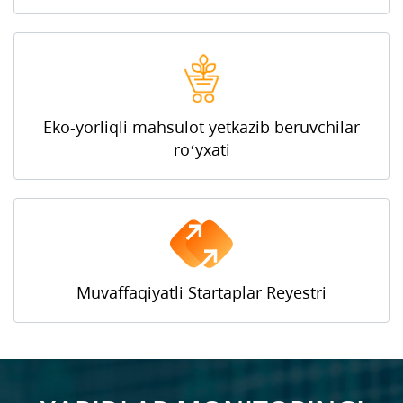
Eko-yorliqli mahsulot yetkazib beruvсhilar
ro‘yxati
Muvaffaqiyatli Startaplar Reyestri