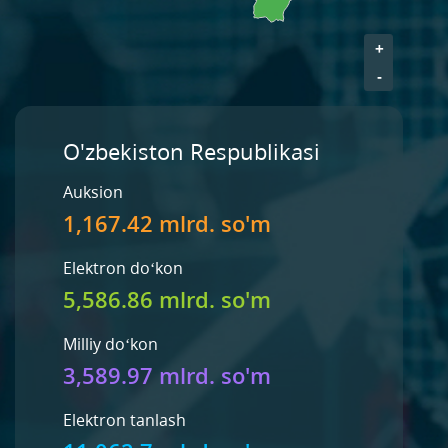
+
-
O'zbekiston Respublikasi
Auksion
1,167.42 mlrd. so'm
Elektron do‘kon
5,586.86 mlrd. so'm
Milliy do‘kon
3,589.97 mlrd. so'm
Elektron tanlash