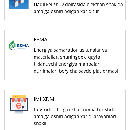
Hadli kelishuv doirasida elektron shaklda
amalga oshiriladigan xarid turi
ESMA
Energiya samarador uskunalar va
materiallar, shuningdek, qayta
tiklanuvchi energiya manbalari
qurilmalari bo‘yicha savdo platformasi
IMI-XDMI
to‘g‘ridan-to‘g‘ri shartnoma tuzishda
amalga oshiriladigan xarid jarayonlari
shakli