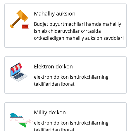
Mahalliy auksion
Budjet buyurtmachilari hamda mahalliy
ishlab chiqaruvchilar o‘rtasida
o‘tkaziladigan mahalliy auksion savdolari
Elektron do‘kon
elektron do'kon ishtirokchilarning
takliflaridan iborat
Milliy do‘kon
elektron do'kon ishtirokchilarning
takliflaridan iborat