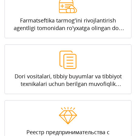
Farmatseftika tarmog'ini rivojlantirish
agentligi tomonidan ro'yxatga olingan dori
vositalarining refernt narxlari to'g'risidagi
MA'LUMOTLAR
Dori vositalari, tibbiy buyumlar va tibbiyot
texnikalari uchun berilgan muvofiqlik
sertifikatlari monitoringining yagona
axborot tizimi
Реестр предпринимательства с