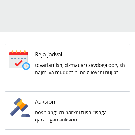
Reja jadval
tovarlar( ish, xizmatlar) savdoga qo‘yish
hajmi va muddatini belgilovchi hujjat
Auksion
boshlang‘ich narxni tushirishga
qaratilgan auksion