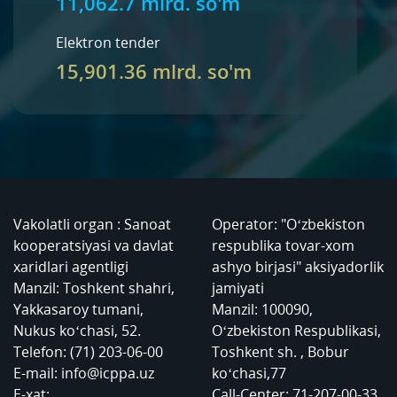
11,062.7 mlrd. so'm
Elektron tender
15,901.36 mlrd. so'm
Vakolatli organ : Sanoat
Operator: "O‘zbekiston
kooperatsiyasi va davlat
respublika tovar-xom
xaridlari agentligi
ashyo birjasi" aksiyadorlik
Manzil: Toshkent shahri,
jamiyati
Yakkasaroy tumani,
Manzil: 100090,
Nukus ko‘chasi, 52.
O‘zbekiston Respublikasi,
Telefon: (71) 203-06-00
Toshkent sh. , Bobur
E-mail: info@icppa.uz
ko‘chasi,77
E-xat:
Call-Center: 71-207-00-33