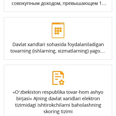
совокупным доходом, превышающем 10
млрд суммов
Davlat xaridlari sohasida foydalaniladigan
tovarning (ishlarning, xizmatlarning) yagona
milliy klassifikatori
«O‘zbekiston respublika tovar-hom ashyo
birjasi» AJning davlat xaridlari elektron
tizimidagi ishtirokchilarni baholashning
skoring tizimi