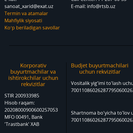
sanoat_xarid@exat.uz
E-mail: info@rtsb.uz
Termin va atamalar
Mahfiylik siyosati
Ko‘p beriladigan savollar
Korporativ
Budjet buyurtmachilari
buyurtmachilar va
uchun rekvizitlar
ishtirokchilar uchun
Vositalik yig'imi to'lash uc
rekvizitlar
70011086026287795060026
STIR 200933985
Hisob raqam:
20208000900600257053
Shartnoma bo'yicha to'lov 
MFO 00491, Bank
70011086026287795060026
'Trastbank' XAB