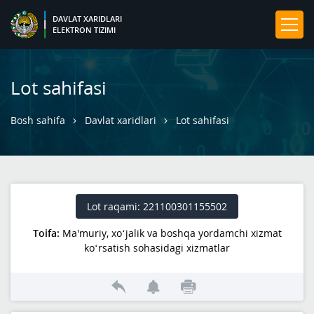
DAVLAT XARIDLARI
ELEKTRON TIZIMI
Lot sahifasi
Bosh sahifa
Davlat xaridlari
Lot sahifasi
Lot raqami: 221100301155502
Toifa:
Ma'muriy, xo‘jalik va boshqa yordamchi xizmat
ko‘rsatish sohasidagi xizmatlar