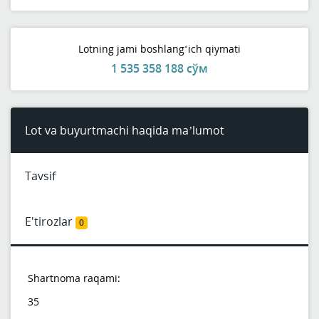
Lotning jami boshlang‘ich qiymati
1 535 358 188 сўм
Lot va buyurtmachi haqida ma’lumot
Tavsif
E'tirozlar
0
Shartnoma raqami:
35