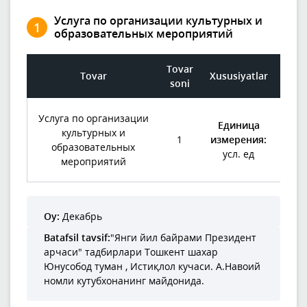
Услуга по организации культурных и
1
образовательных мероприятий
Tovar
Bo
Tovar
Xususiyatlar
soni
Услуга по организации
Единица
культурных и
1
измерения:
1 53
образовательных
усл. ед
мероприятий
Oy:
Декабрь
Batafsil tavsif:
"Янги йил байрами Президент
арчаси" тадбирлари Тошкент шахар
Юнусобод туман , Истиқлол кучаси. А.Навоий
номли кутубхонанинг майдонида.